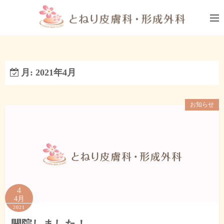
コ
ン
テ
ン
ツ
へ
月:
2021年4月
ス
キ
お知らせ
ッ
プ
4
4月
2021