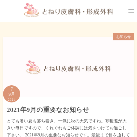
コ
ン
テ
ン
ツ
お知らせ
へ
ス
キ
ッ
プ
7
9月
2021
2021年9月の重要なお知らせ
とても暑い夏も落ち着き、一気に秋の天気ですね。寒暖差が大
きい毎日ですので、くれぐれもご体調には気をつけてお過ごし
下さい。 2021年9月の重要なお知らせです。最後まで目を通して