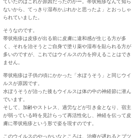
ていたのはこれが原因だったのかー。帯状疱疹なんて知ら
ないから、てっきり湿布かぶれかと思ったよ」とおっしゃ
られていました。
そうなのです。
帯状疱疹は皮疹が出る前に皮膚に違和感が生じる方が多
く、それを治そうとご自身で塗り薬や湿布を貼られる方が
多いのですが、これではウイルスの力を抑えることはでき
ません。
帯状疱疹は子供の頃にかかった「水ぼうそう」と同じウイ
ルスが原因です。
水ぼうそうが治った後もウイルスは体の中の神経節に潜ん
でいます。
そして、加齢やストレス、過労などが引き金となり、宿主
が弱っている時を見計らって再活性化し、神経を伝って皮
膚に帯状疱疹という形で姿を現すのです。
このウイルスのやっかいなところは、治療が遅れるとブツ