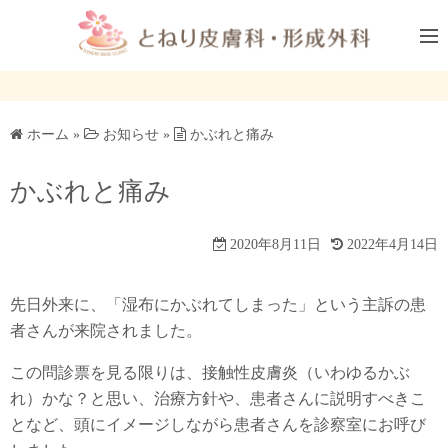
コ
ン
テ
ン
ツ
ホーム
»
お知らせ
»
かぶれと痛み
へ
ス
かぶれと痛み
キ
ッ
プ
2020年8月11日
2022年4月14日
先日外来に、「湿布にかぶれてしまった」という主訴の患
者さんが来院されました。
この問診票を見る限りは、接触性皮膚炎（いわゆるかぶ
れ）かな？と思い、治療方針や、患者さんに説明すべきこ
となど、頭にイメージしながら患者さんを診察室にお呼び